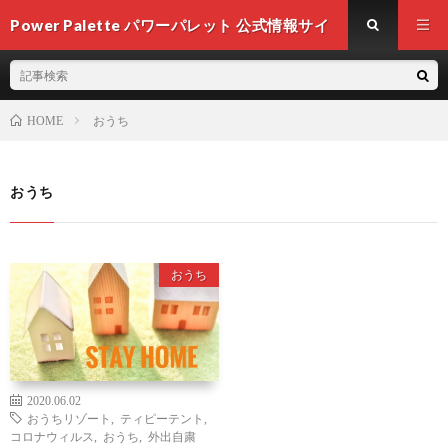
Power Palette パワーパレット 公式情報サイ
ト
おうち
HOME
おうち
おうち
2020.06.02
おうちリゾート
,
ティピーテント
,
コロナウィルス
,
おうち
,
外出自粛