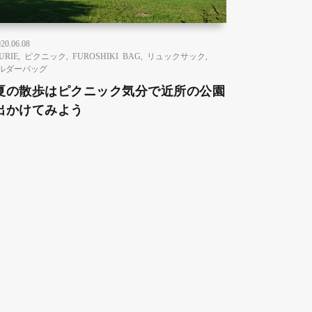
20.06.08
URIE
,
ピクニック
,
FUROSHIKI BAG
,
リュックサック
,
ルダーバッグ
夏の散歩はピクニック気分で近所の公園
出かけてみよう