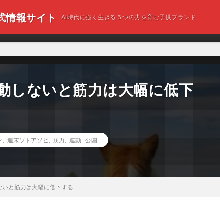
 公式情報サイト
AI時代に強く生きる５つの力を育む子供ブランド
運動しないと筋力は大幅に低下
ク
,
週末ソトアソビ
,
筋力
,
運動
,
公園
ないと筋力は大幅に低下する