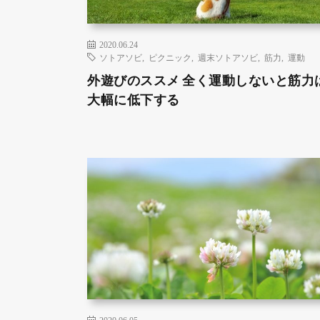
2020.06.24
ソトアソビ
,
ピクニック
,
週末ソトアソビ
,
筋力
,
運動
外遊びのススメ 全く運動しないと筋力
大幅に低下する