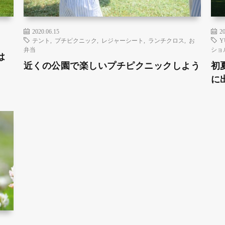
2020.06.15
20
テント
,
プチピクニック
,
レジャーシート
,
ランチクロス
,
お
Y
弁当
ショ
は
近くの公園で楽しいプチピクニックしよう
初
に