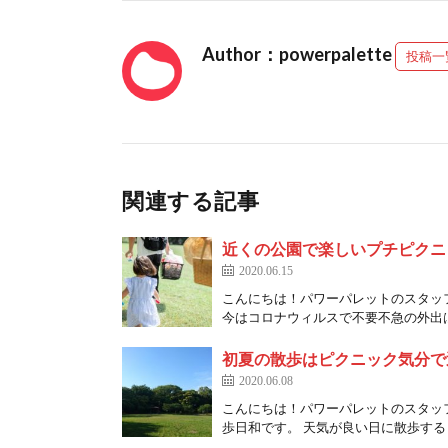
Author：powerpalette
投稿一
関連する記事
近くの公園で楽しいプチピクニ
2020.06.15
こんにちは！パワーパレットのスタッフ
今はコロナウィルスで不要不急の外出は
初夏の散歩はピクニック気分で
2020.06.08
こんにちは！パワーパレットのスタッフ
歩日和です。 天気が良い日に散歩すると