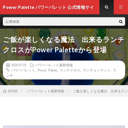
Power Palette パワーパレット 公式情報サイ
ト
ご飯が楽しくなる魔法 出来るランチ
クロスがPower Paletteから登場
2020.07.01
パワーパレット最新情報
パワーパレット
,
Power Palette
,
ランチクロス
,
ランチョンマット
,
ラ
ンチ
パワーパレット最新情報
ご飯が楽しくなる魔法 出来るランチクロ
HOME