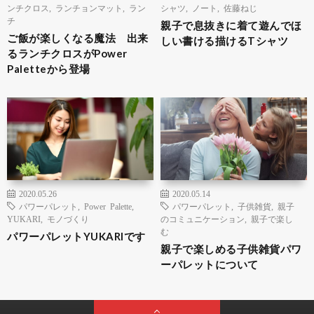
ンチクロス
,
ランチョンマット
,
ラン
シャツ
,
ノート
,
佐藤ねじ
チ
親子で息抜きに着て遊んでほ
ご飯が楽しくなる魔法 出来
しい書ける描けるTシャツ
るランチクロスがPower
Paletteから登場
2020.05.26
2020.05.14
パワーパレット
,
Power Palette
,
パワーパレット
,
子供雑貨
,
親子
YUKARI
,
モノづくり
のコミュニケーション
,
親子で楽し
む
パワーパレットYUKARIです
親子で楽しめる子供雑貨パワ
ーパレットについて