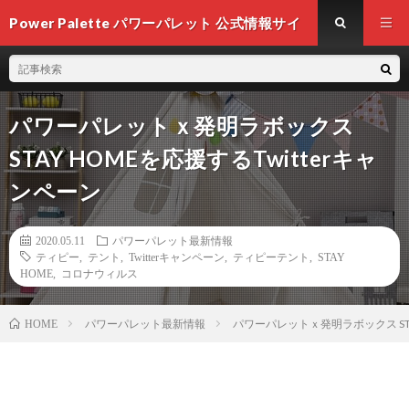
Power Palette パワーパレット 公式情報サイ
ト
パワーパレットｘ発明ラボックス
STAY HOMEを応援するTwitterキャ
ンペーン
2020.05.11
パワーパレット最新情報
ティピー
,
テント
,
Twitterキャンペーン
,
ティピーテント
,
STAY
HOME
,
コロナウィルス
パワーパレット最新情報
パワーパレットｘ発明ラボックス STA
HOME