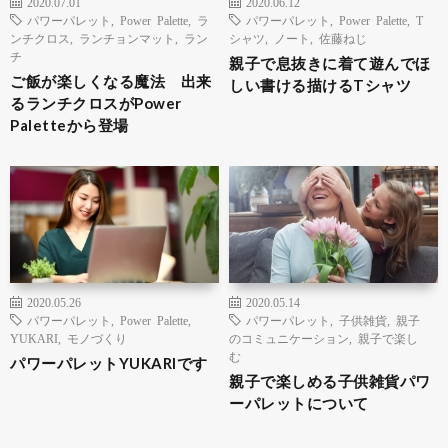
2020.07.01
2020.06.12
パワーパレット
,
Power Palette
,
ラ
パワーパレット
,
Power Palette
,
T
ンチクロス
,
ランチョンマット
,
ラン
シャツ
,
ノート
,
佐藤ねじ
チ
親子で息抜きに着て遊んでほ
ご飯が楽しくなる魔法 出来
しい書ける描けるTシャツ
るランチクロスがPower
Paletteから登場
2020.05.26
2020.05.14
パワーパレット
,
Power Palette
,
パワーパレット
,
子供雑貨
,
親子
YUKARI
,
モノづくり
のコミュニケーション
,
親子で楽し
む
パワーパレットYUKARIです
親子で楽しめる子供雑貨パワ
ーパレットについて