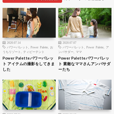
2020.07.14
2020.07.07
パワーパレット
,
Power Palette
,
お
パワーパレット
,
Power Palette
,
ア
うちリゾート
,
ティピーテント
ンバサダー
,
ママ
Power Paletteパワーパレッ
Power Paletteパワーパレッ
ト アイテムの撮影をしてきま
ト 素敵なママさんアンバサダ
した
ーたち